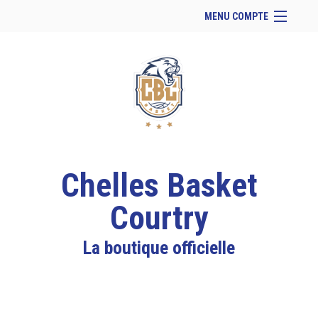
MENU COMPTE
Accueil
Site Web du club
Facebook
Se connecter
Panier (
vide
)
Chelles Basket
Courtry
La boutique officielle