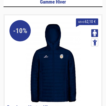
Gamme Hiver
62,10 €
69 €
-10%