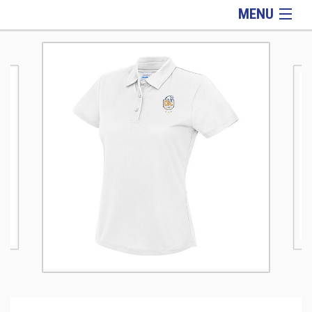
MENU
Hiver
Rentrée
Officiel
Griffes
Lifestyle
Accessoires
Informations