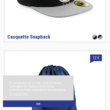
Casquette Snapback
12 €
En naviguant sur ce site, vous acceptez
l’utilisation de cookies dans le but
d'améliorer votre expérience de navigation.
En savoir plus
OK