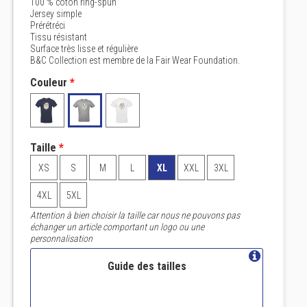
100 % coton ring-spun
Jersey simple
Prérétréci
Tissu résistant
Surface très lisse et régulière
B&C Collection est membre de la Fair Wear Foundation.
Couleur
*
Taille
*
XS
S
M
L
XL
XXL
3XL
4XL
5XL
Attention à bien choisir la taille car nous ne pouvons pas
échanger un article comportant un logo ou une
personnalisation
Guide des tailles