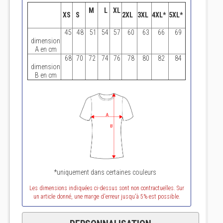
M
L
XL
XS
S
2XL
3XL
4XL*
5XL*
45
48
51
54
57
60
63
66
69
dimension
A en cm
68
70
72
74
76
78
80
82
84
dimension
B en cm
*uniquement dans certaines couleurs
Les dimensions indiquées ci-dessus sont non contractuelles. Sur
un article donné, une marge d'erreur jusqu'à 5% est possible.