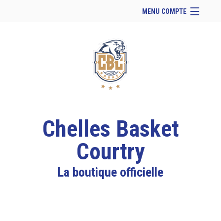
MENU COMPTE
Accueil
Site Web du club
Facebook
Se connecter
Panier (
vide
)
Chelles Basket
Courtry
La boutique officielle