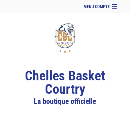
MENU COMPTE
Accueil
Site Web du club
Facebook
Se connecter
Panier (
vide
)
Chelles Basket
Courtry
La boutique officielle