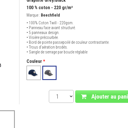
Graphite Grey/Black
100 % coton - 220 gr/m²
Marque :
Beechfield
• 100% Coton Twill - 220gsm.
• Panneau face avant structuré.
• 5 panneaux design.
• Visière précourbée.
• Bord de pointe passepoilé de couleur contrastante.
• Trous d'aération brodés.
• Sangle de serrage par boucle réglable
Couleur
*
Ajouter au pani